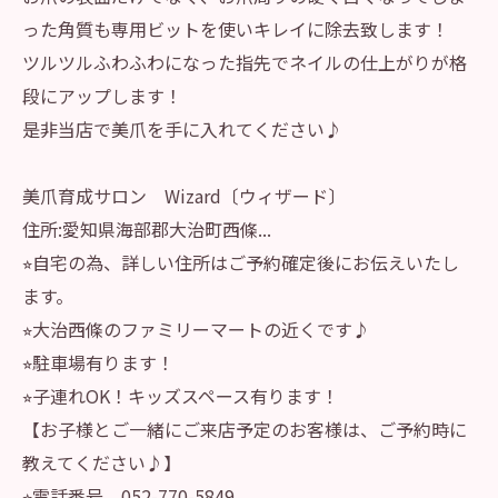
った角質も専用ビットを使いキレイに除去致します！
ツルツルふわふわになった指先でネイルの仕上がりが格
段にアップします！
是非当店で美爪を手に入れてください♪
美爪育成サロン Wizard〔ウィザード〕
住所:愛知県海部郡大治町西條...
⭐︎自宅の為、詳しい住所はご予約確定後にお伝えいたし
ます。
⭐︎大治西條のファミリーマートの近くです♪
⭐︎駐車場有ります！
⭐︎子連れOK！キッズスペース有ります！
【お子様とご一緒にご来店予定のお客様は、ご予約時に
教えてください♪】
⭐︎電話番号 052-770-5849