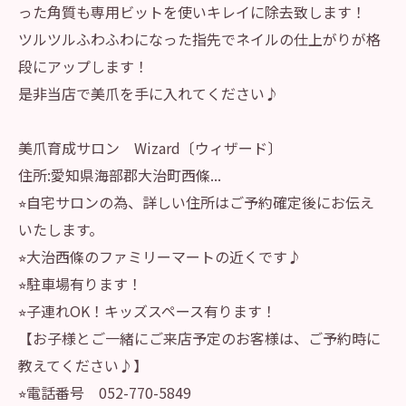
った角質も専用ビットを使いキレイに除去致します！
ツルツルふわふわになった指先でネイルの仕上がりが格
段にアップします！
是非当店で美爪を手に入れてください♪
美爪育成サロン Wizard〔ウィザード〕
住所:愛知県海部郡大治町西條...
⭐︎自宅サロンの為、詳しい住所はご予約確定後にお伝え
いたします。
⭐︎大治西條のファミリーマートの近くです♪
⭐︎駐車場有ります！
⭐︎子連れOK！キッズスペース有ります！
【お子様とご一緒にご来店予定のお客様は、ご予約時に
教えてください♪】
⭐︎電話番号 052-770-5849