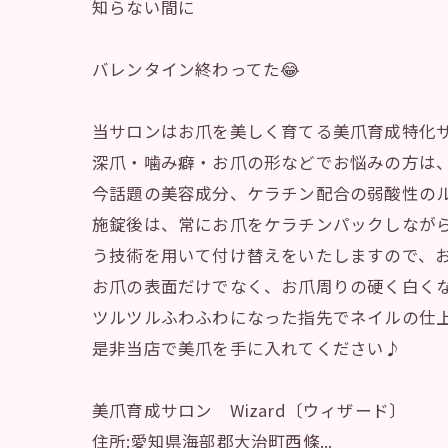
知らない間に
バレンタイン終わってた😂
当サロンはお爪を美しく育てる美爪育成特化
深爪・噛み癖・お爪の形などでお悩みの方は
今話題の美容成分、ケラチン配合の弱酸性の
施錠後は、常にお爪をケラチンパックしなが
う技術を用いて付け替えをいたしますので、
お爪の表面だけでなく、お爪周りの硬く白く
ツルツルふわふわになった指先でネイルの仕
是非当店で美爪を手に入れてください♪
美爪育成サロン Wizard〔ウィザード〕
住所:愛知県海部郡大治町西條...